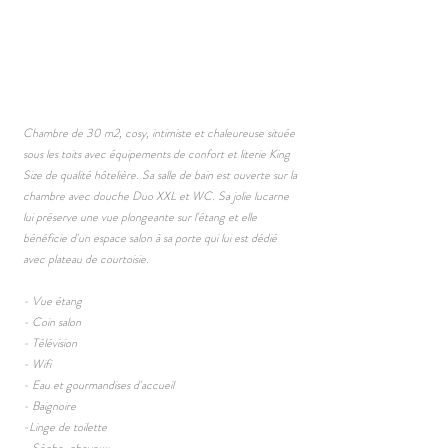
Chambre de 30 m2, cosy, intimiste et chaleureuse située
sous les toits avec équipements de confort et literie King
Size de qualité hôtelière. Sa salle de bain est ouverte sur la
chambre avec douche Duo XXL et WC. Sa jolie lucarne
lui préserve une vue plongeante sur l'étang et elle
bénéficie d'un espace salon à sa porte qui lui est dédié
avec plateau de courtoisie.
- Vue étang
- Coin salon
- Télévision
- Wifi
- Eau et gourmandises d'accueil
- Baignoire
-Linge de toilette