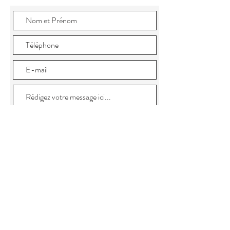
J'autorise ce site à conserver et
utiliser mes données transmises via
ce formulaire
Envoyer